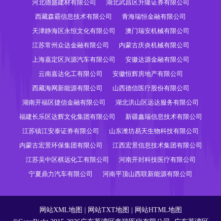
河北德盛建材有限公司
湖北武昌区升隆证券有限公司
西藏森霸信息技术有限公司
青海瑞恒金融有限公司
天津静海区永恒文化有限公司
澳门瑞安机械有限公司
江苏常州众达金融有限公司
内蒙古庆炎机械有限公司
上海嘉定区兴源汽车有限公司
安徽达源金融有限公司
云南嘉达化工有限公司
安徽恒辉房地产有限公司
西藏海网新能源有限公司
山西德信医疗股份有限公司
湖南开福区捷信金融有限公司
湖北洪山区远达服务有限公司
福建长乐区达辉文化集团有限公司
新疆鑫瑞信息技术有限公司
江苏镇江安泰证券有限公司
山东潍坊易天生物科技有限公司
内蒙古宏景环保集团有限公司
江西宏景信息技术集团有限公司
江苏吴中区棋远化工有限公司
河南开封科技医疗有限公司
宁夏鼎力汽车有限公司
河南平顶山西联新能源有限公司
网站XML地图
|
网站TXT地图
|
网站HTML地图