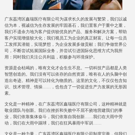
广东荔湾区鑫瑞医疗有限公司为谋求长久的发展与繁荣，我们以诚
信为本，视诚信为生存发展的牢固基石，我们置客户于重中之重，
我们不遗余力地为客户提供较优良的产品、服务和解决方案，帮助
客户实现增值较大化；我们视员工为企业的真正财富。让每一位员
工发挥其潜能，实现梦想，为企业发展多做贡献；我们争做世界公
司，不断尝试拓展国际业务，并尝试引进国际化思维方式为我所
用：同时我们关注公共利益，积极参与环境保护。
资源是会枯竭的，唯有文化才会生生不息。一切科技产品都是人类
智慧创造的。我们没有可以依存的自然资源，唯有在人的头脑中创
造出奇迹。精神是可以转化为物质的。这里的文化，不仅仅包含知
识、技术管理、情操……，也包含了一切促进生产力发展的无形因
素。
文化是一种精神，在广东荔湾区鑫瑞医疗有限公司，这种精神就是
敬业团队与创新。我们在挫折和失败中不屈不挠地营建我们的事
业，我们依靠集体奋斗，我们依靠自我创新……我们在大雨中劳
动，我们在大雨中踢球，我们在狂风暴雨中军训……
文化是一种力量，广东荔湾区鑫瑞医疗有限公司制度完善，但我们